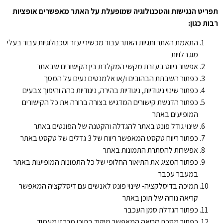
תפריט הנגישות והטכנולוגיה שמופעלת על האתר מאפשרים אופציות
רבות כגון
:
התאמת האתר ותגיות האתר עבור מכשירי עזר וטכנולוגיות עבור בעלי
מוגבלויות
אפשור ניווט בעזרת מקשי המקלדת בין הקישורים שבאתר
כפתור השבתת הבהובים ו/או אלמנטים נעים על המסך
כפתור שינוי ניגודיות, ניגודיות בהירה, ניגודיות כהה והיפוך צבעים
כפתור הדגשת קישורים המדגיש בצורה ברורה את כל הקישורים
המופיעים באתר
שינוי גודל פונט באתר להגדלה והקטנה של הפונטים באתר
כפתור ריווח טקסט המאפשר ריווח של 3 גדלים של טקסט באתר
אפשרות להסתרת התמונות באתר
כפתור המציג את התיאור החלופי של כל התמונות המופיעות באתר
במעבר עכבר
תמיכה בדיסלקציה- שינוי פונט לאנשים עם דיסלקציה המאפשר
קריאה נוחה של תוכן באתר
כפתור הגדלת סמן העכבר
כפתור מסכת קריאה המאפשר מיקוד בתוכן מרכזי מעמוד