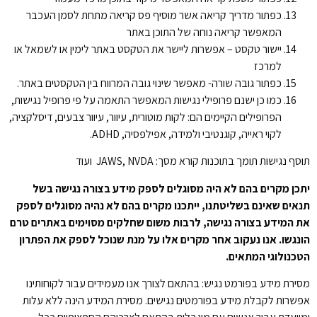
כפתור מדריך קריאה אשר מוסיף פס קריאה מתחת לסמן העכבר
המאפשר קריאה נוחה של התוכן באתר
יישור טקסט – אפשרות ליישר את הטקסט באתר לימין או לשמאל או
למרכז
כפתור גובה שורה- מאפשר שינוי גובה המרווח בין הטקסטים באתר.
כמו כן ישנם פרופילי נגישות המאפשר התאמה על פי פרופיל נגישות,
הפרופילים הקיימים הם: לקות מוטורית, עיוור, עיוור צבעים, דיסלקציה,
לקוי ראייה, קוגנטיבי ולמידה, אפילפסיה, ADHD.
תוסף נגישות תומך בתוכנות קורא מסך: JAWS, NVDA ועוד
יתכן מקרים בהם לא היה מסוגלים לספק מידע בצורה נגישה בשל
תנאים שאינם בשליטתנו, ייתכנו מקרים בהם לא נהיה מסוגלים לספק
את המידע בצורה נגישה, לרבות משום שחלקים מסוימים באתרים טרם
הונגשו. אנו נעקוב אחר מקרים אלו על מנת שנוכל לספק את הפתרון
הטכנולוגי המתאים
.
מסירת מידע בפורמט נגיש: בהתאם לצורך אנו מעמידים עבור לקוחותינו
אפשרות לקבלת מידע בפורמטים נגישים. מסירת המידע הינה ללא עלות