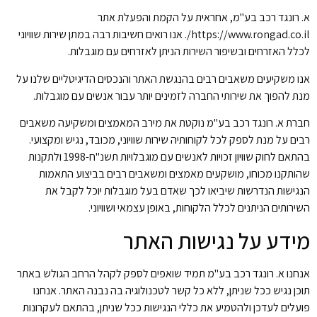
א. רונגד רכב בע"מ, אחראית על הקמת והפעלת אתר
https://www.rongad.co.il/. אנו רואים חשיבות רבה במתן שירות שוויוני
לכלל האזרחים ובשיפור השירות הניתן לאזרחים עם מוגבלות.
אנו משקיעים משאבים רבים בהנגשת האתר והנכסים הדיגיטליים שלנו על
מנת להפוך את שירותי החברה לזמינים יותר עבור אנשים עם מוגבלות.
חברת א. רונגד רכב בע"מ נוקטת את מירב המאמצים ומשקיעה משאבים
רבים על מנת לספק לכל לקוחותיה שירות שוויוני, מכובד, נגיש ומקצועי.
בהתאם לחוק שוויון זכויות לאנשים עם מוגבלויות תשנ"ח-1998 ולתקנות
שהותקנו מכוחו, מושקעים מאמצים ומשאבים רבים בביצוע התאמות
הנגישות הנדרשות שיביאו לכך שאדם בעל מוגבלות יוכל לקבל את
השירותים הניתנים לכלל הלקוחות, באופן עצמאי ושוויוני.
מידע על נגישות האתר
אנחנו א. רונגד רכב בע"מ תמיד שואפים לספק לקהל הרחב הגולש באתר
תוכן נגיש ככל שניתן, ללא כל קשר לטכנולוגיה בה נבנה האתר. אנחנו
פועלים לעדכן ולהטמיע את כללי הנגישות ככל שניתן, בהתאם לעקרונות