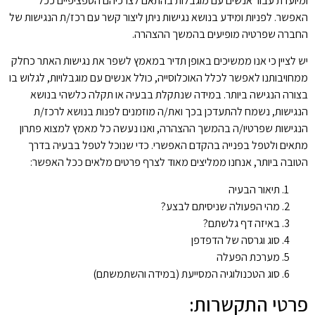
ומיועדת עבור אנשים עם מוגבלות בהתאם לצרכיהם הספציפיים ככל
האפשר. לפניות ומידע בנושא נגישות ניתן ליצור קשר עם רכז/ת הנגישות של
החברה שפרטיה מופיעים בהמשך ההצהרה.
יש לציין כי אנו ממשיכים באופן תדיר במאמץ לשפר את נגישות האתר כחלק
ממחויבותנו לאפשר לכלל האוכלוסייה, כולל אנשים עם מוגבלויות, לגלוש בו
בצורה הנגישה ביותר. במידה שנתקלת בבעיה או תקלה כלשהי בנושא
הנגישות, נשמח להתעדכן בכך ואת/ה מוזמנים לפנות בנושא לרכז/ת
הנגישות שפרטיו/ה בהמשך ההצהרה, ואנו נעשה כל מאמץ למצוא פתרון
מתאים ולטפל בפנייה בהקדם האפשרי. כדי שנוכל לטפל בבעיה בדרך
הטובה ביותר, אנחנו ממליצים מאוד לצרף פרטים מלאים ככל האפשר:
תיאור הבעיה
מהי הפעולה שניסיתם לבצע?
באיזה דף גלשתם?
סוג וגרסה של הדפדפן
מערכת הפעלה
סוג הטכנולוגיה המסייעת (במידה והשתמשתם)
פרטי התקשרות: