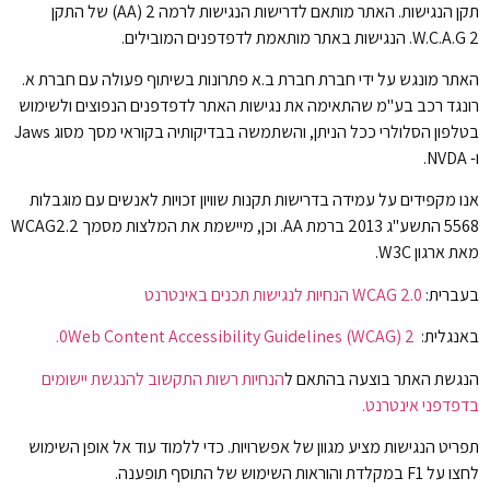
תקן הנגישות. האתר מותאם לדרישות הנגישות לרמה 2 (AA) של התקן
W.C.A.G 2. הנגישות באתר מותאמת לדפדפנים המובילים.
האתר מונגש על ידי חברת חברת ב.א פתרונות בשיתוף פעולה עם חברת א.
רונגד רכב בע"מ שהתאימה את נגישות האתר לדפדפנים הנפוצים ולשימוש
בטלפון הסלולרי ככל הניתן, והשתמשה בבדיקותיה בקוראי מסך מסוג Jaws
ו- NVDA.
אנו מקפידים על עמידה בדרישות תקנות שוויון זכויות לאנשים עם מוגבלות
5568 התשע"ג 2013 ברמת AA. וכן, מיישמת את המלצות מסמך WCAG2.2
מאת ארגון W3C.
בעברית:
WCAG 2.0 הנחיות לנגישות תכנים באינטרנט
באנגלית:
0Web Content Accessibility Guidelines (WCAG) 2.
הנגשת האתר בוצעה בהתאם ל
הנחיות רשות התקשוב להנגשת יישומים
בדפדפני אינטרנט.
תפריט הנגישות מציע מגוון של אפשרויות. כדי ללמוד עוד אל אופן השימוש
לחצו על F1 במקלדת והוראות השימוש של התוסף תופענה.